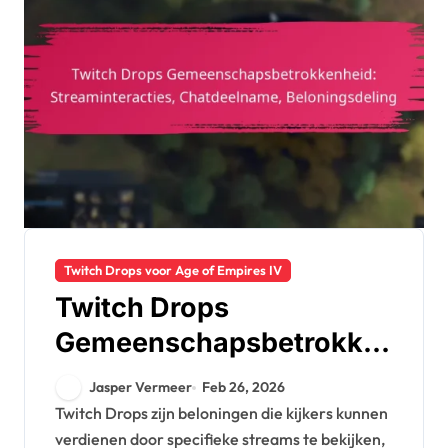
Twitch Drops voor Age of Empires IV
Twitch Drops
Gemeenschapsbetrokke
nheid: Streaminteracties,
Jasper Vermeer
Feb 26, 2026
Chatdeelname,
Twitch Drops zijn beloningen die kijkers kunnen
verdienen door specifieke streams te bekijken,
Beloningsdeling