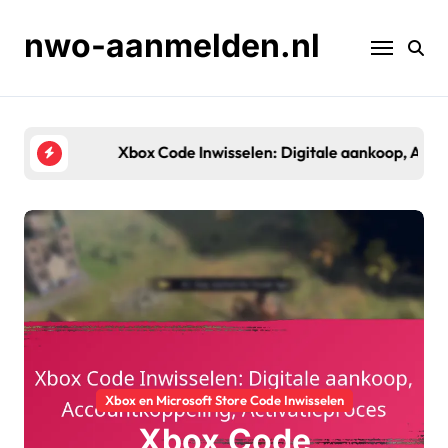
Skip
to
nwo-aanmelden.nl
content
Xbox Code Inwisselen: Digitale aankoop, Accountk
Xbox en Microsoft Store Code Inwisselen
Xbox Code