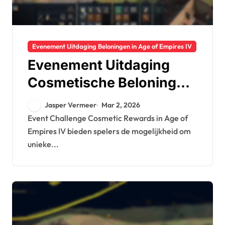
Evenement Uitdaging Beloningen in Age of Empires IV
Evenement Uitdaging
Cosmetische Beloningen:
Karakter skins, Bouw
Jasper Vermeer
Mar 2, 2026
esthetiek, Seizoens
Event Challenge Cosmetic Rewards in Age of
Empires IV bieden spelers de mogelijkheid om
thema’s
unieke...