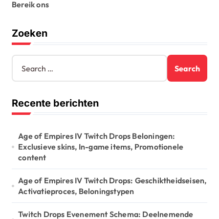
Bereik ons
a
g
Zoeken
i
n
S
e
a
a
t
r
Recente berichten
c
i
h
o
f
o
Age of Empires IV Twitch Drops Beloningen:
n
r
Exclusieve skins, In-game items, Promotionele
:
content
Age of Empires IV Twitch Drops: Geschiktheidseisen,
Activatieproces, Beloningstypen
Twitch Drops Evenement Schema: Deelnemende