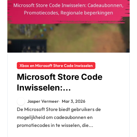
Xbox en Microsoft Store Code Inwisselen
Microsoft Store Code
Inwisselen:
Cadeaubonnen,
Jasper Vermeer
Mar 3, 2026
Promotiecodes,
De Microsoft Store biedt gebruikers de
mogelijkheid om cadeaubonnen en
Regionale beperkingen
promotiecodes in te wisselen, die...