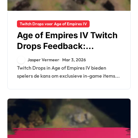
Twitch Drops voor Age of Empires IV
Age of Empires IV Twitch
Drops Feedback:
Spelerervaringen,
Jasper Vermeer
Mar 3, 2026
Gemeenschapsdiscussie
Twitch Drops in Age of Empires IV bieden
spelers de kans om exclusieve in-game items...
s,
Verbeteringssuggesties