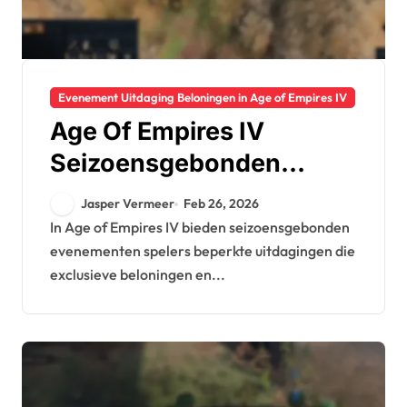
Evenement Uitdaging Beloningen in Age of Empires IV
Age Of Empires IV
Seizoensgebonden
Evenement Beloningen:
Jasper Vermeer
Feb 26, 2026
Tijdgebonden
In Age of Empires IV bieden seizoensgebonden
evenementen spelers beperkte uitdagingen die
uitdagingen, Exclusieve
exclusieve beloningen en...
items, Deelnamecriteria