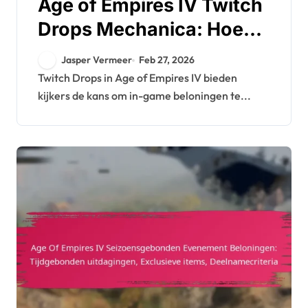
Age of Empires IV Twitch
Drops Mechanica: Hoe
drops werken,
Jasper Vermeer
Feb 27, 2026
Kijkersbetrokkenheid,
Twitch Drops in Age of Empires IV bieden
kijkers de kans om in-game beloningen te...
Beloningsniveaus