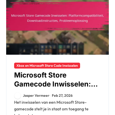
Xbox en Microsoft Store Code Inwisselen
Microsoft Store
Gamecode Inwisselen:
Platformcompatibiliteit,
Jasper Vermeer
Feb 27, 2026
Downloadinstructies,
Het inwisselen van een Microsoft Store-
gamecode stelt je in staat om toegang te
Probleemoplossing