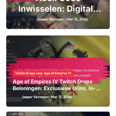
Inwisselen: Digitale
aankoop,
Jasper Vermeer
Mar 12, 2026
Accountkoppeling,
Activatieproces
Twitch Drops voor Age of Empires IV
Age of Empires IV Twitch Drops
Beloningen: Exclusieve skins, In-
game items, Promotionele content
Jasper Vermeer
Mar 13, 2026