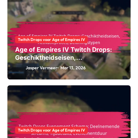
Twitch Drops voor Age of Empires IV
Age of Empires IV Twitch Drops:
Geschiktheidseisen,
Activatieproces, Beloningstypen
Jasper Vermeer
Mar 13, 2026
Twitch Drops voor Age of Empires IV