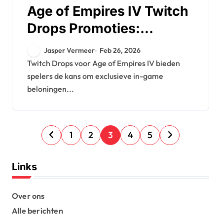
Age of Empires IV Twitch
Drops Promoties:
Speciale evenementen,
Jasper Vermeer
Feb 26, 2026
Tijdelijke aanbiedingen,
Twitch Drops voor Age of Empires IV bieden
spelers de kans om exclusieve in-game
Gemeenschapsbetrokke
beloningen...
nheid
P
1
2
3
4
5
o
s
Links
t
s
Over ons
Alle berichten
p