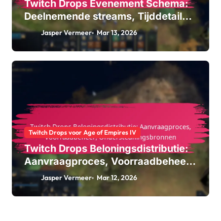
Twitch Drops Evenement Schema:
Deelnemende streams, Tijddetails,
Evenementduur
Jasper Vermeer
Mar 13, 2026
Twitch Drops voor Age of Empires IV
Twitch Drops Beloningsdistributie:
Aanvraagproces, Voorraadbeheer,
Ondersteuningsbronnen
Jasper Vermeer
Mar 12, 2026