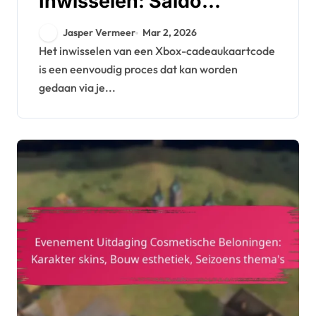
Inwisselen: Saldo
controleren,
Jasper Vermeer
Mar 2, 2026
Gebruikslimieten,
Het inwisselen van een Xbox-cadeaukaartcode
is een eenvoudig proces dat kan worden
Vervaldatums
gedaan via je...