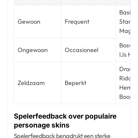
Basis K
Gewoon
Frequent
Stand
Magië
Boswac
Ongewoon
Occasioneel
IJs He
Draak
Ridder
Zeldzaam
Beperkt
Hemel
Boogsc
Spelerfeedback over populaire
personage skins
Spelerfeedback benadrukt een sterke