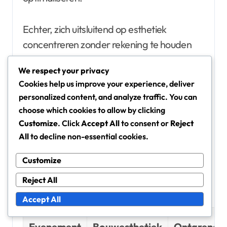
Echter, zich uitsluitend op esthetiek
concentreren zonder rekening te houden
met gameplay-mechanica kan leiden tot
We respect your privacy
gemiste kansen. Spelers moeten hun
Cookies help us improve your experience, deliver
verlangen naar visuele aantrekkingskracht
personalized content, and analyze traffic. You can
in balans brengen met de functionele
choose which cookies to allow by clicking
aspecten van hun gebouwen om effectieve
Customize
. Click
Accept All
to consent or
Reject
gameplay te waarborgen.
All
to decline non-essential cookies.
Customize
Vergelijkende analyse van
Reject All
bouwesthetiek uit eerdere
evenementen
Accept All
Evenement
Bouwesthetiek
Ontgrende