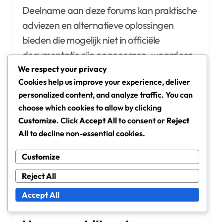
Deelname aan deze forums kan praktische
adviezen en alternatieve oplossingen
bieden die mogelijk niet in officiële
documentatie zijn opgenomen, waardoor
de algehele gebruikerservaring wordt
We respect your privacy
Cookies help us improve your experience, deliver
verbeterd.
personalized content, and analyze traffic. You can
choose which cookies to allow by clicking
Customize
. Click
Accept All
to consent or
Reject
All
to decline non-essential cookies.
Customize
Reject All
Accept All