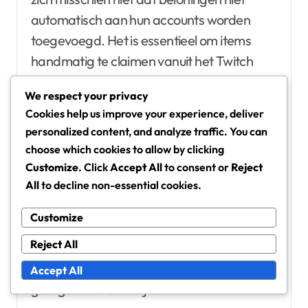
automatisch aan hun accounts worden
toegevoegd. Het is essentieel om items
handmatig te claimen vanuit het Twitch
Drops-meldingsgebied om ervoor te
We respect your privacy
zorgen dat ze correct aan je account
Cookies help us improve your experience, deliver
worden gecrediteerd.
personalized content, and analyze traffic. You can
choose which cookies to allow by clicking
Om je inventaris effectief te beheren,
Customize
. Click
Accept All
to consent or
Reject
overweeg dan om herinneringen in te
All
to decline non-essential cookies.
stellen om te controleren op nieuwe
Customize
beloningen en deze snel te claimen. Het
Reject All
bijhouden van een checklist van geclaimde
en niet-geclaimde items kan je ook helpen
Accept All
georganiseerd te blijven.