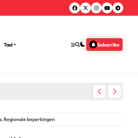
Taal
Subscribe
Xbox Code Inwisselen: Digitale aankoop, Accountkoppeling
s, Regionale beperkingen