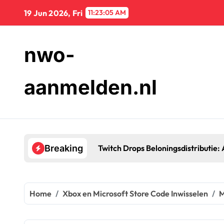
Skip
19 Jun 2026, Fri
11:23:06 AM
to
content
nwo-
aanmelden.nl
distributie: Aanvraagproces, Voorraadbeheer, Ondersteuning
Breaking
Home
Xbox en Microsoft Store Code Inwisselen
M