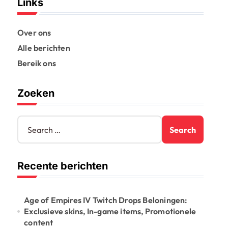
Links
Over ons
Alle berichten
Bereik ons
Zoeken
S
e
a
r
Recente berichten
c
h
f
o
Age of Empires IV Twitch Drops Beloningen:
r
Exclusieve skins, In-game items, Promotionele
:
content