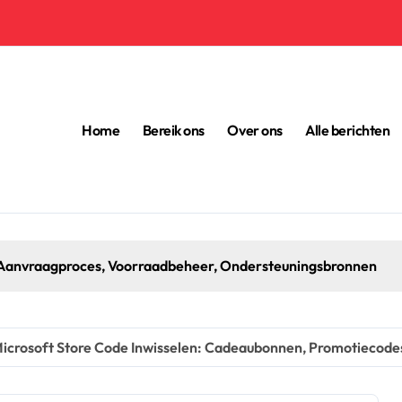
Home
Bereik ons
Over ons
Alle berichten
sbronnen
icrosoft Store Code Inwisselen: Cadeaubonnen, Promotiecode