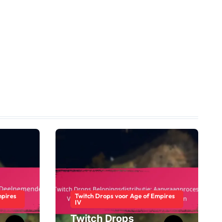
mpires
Twitch Drops voor Age of Empires
IV
Twitch Drops