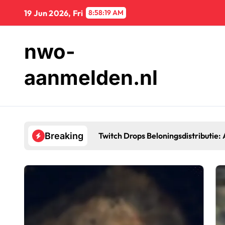
Skip
19 Jun 2026, Fri
8:58:21 AM
to
content
nwo-
aanmelden.nl
Twitch Drops Beloningsdistributie
Breaking