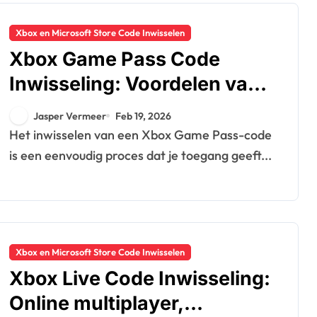
Xbox en Microsoft Store Code Inwisselen
Xbox Game Pass Code
Inwisseling: Voordelen van
abonnement,
Jasper Vermeer
Feb 19, 2026
Proefaanbiedingen,
Het inwisselen van een Xbox Game Pass-code
Accountinstelling
is een eenvoudig proces dat je toegang geeft...
Xbox en Microsoft Store Code Inwisselen
Xbox Live Code Inwisseling:
Online multiplayer,