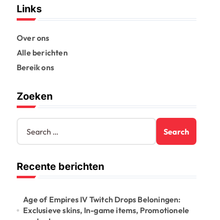
Links
Over ons
Alle berichten
Bereik ons
Zoeken
S
e
a
r
Recente berichten
c
h
f
o
Age of Empires IV Twitch Drops Beloningen:
r
Exclusieve skins, In-game items, Promotionele