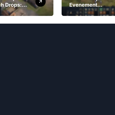
ch Drops:
Evenement
hiktheidseis
Schema:
Deelnemende
vatieproces,
streams,
ningstypen
Tijddetails,
Evenementduur