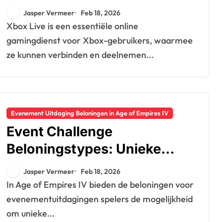
Accountvereisten,
Jasper Vermeer
Feb 18, 2026
Inwisselingsproces
Xbox Live is een essentiële online
gamingdienst voor Xbox-gebruikers, waarmee
ze kunnen verbinden en deelnemen...
Evenement Uitdaging Beloningen in Age of Empires IV
Event Challenge
Beloningstypes: Unieke
items, Verzamelbare
Jasper Vermeer
Feb 18, 2026
kenmerken,
In Age of Empires IV bieden de beloningen voor
Aanpassingsopties
evenementuitdagingen spelers de mogelijkheid
om unieke...