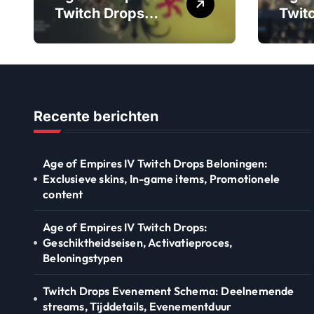
i
Twitch Drops
Twit
Beloningen:
Gesc
n
Exclusieve skins,
en,
a
In-game items,
Acti
Promotionele
Belo
t
content
Recente berichten
i
o
Age of Empires IV Twitch Drops Beloningen:
Exclusieve skins, In-game items, Promotionele
n
content
Age of Empires IV Twitch Drops:
Geschiktheidseisen, Activatieproces,
Beloningstypen
Twitch Drops Evenement Schema: Deelnemende
streams, Tijddetails, Evenementduur