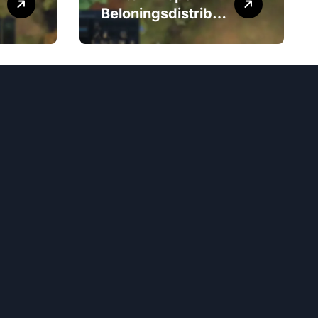
Beloningsdistribut
ie:
Aanvraagproces,
Voorraadbeheer,
Ondersteuningsbr
onnen