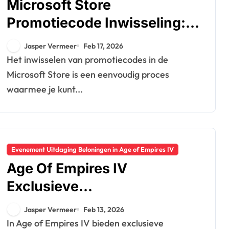
Microsoft Store
Promotiecode Inwisseling:
Seizoensverkopen,
Jasper Vermeer
Feb 17, 2026
Evenementdeelname,
Het inwisselen van promotiecodes in de
Beloningen aanvragen
Microsoft Store is een eenvoudig proces
waarmee je kunt...
Evenement Uitdaging Beloningen in Age of Empires IV
Age Of Empires IV
Exclusieve
Evenementbeloningen:
Jasper Vermeer
Feb 13, 2026
Speciale evenementen,
In Age of Empires IV bieden exclusieve