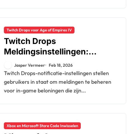
Twitch Drops voor Age of Empires IV
Twitch Drops
Meldingsinstellingen:
Beheer van meldingen,
Jasper Vermeer
Feb 18, 2026
Accountvoorkeuren,
Twitch Drops-notificatie-instellingen stellen
Aanpassingsmogelijkheden
gebruikers in staat om meldingen te beheren
voor in-game beloningen die zijn...
Xbox en Microsoft Store Code Inwisselen