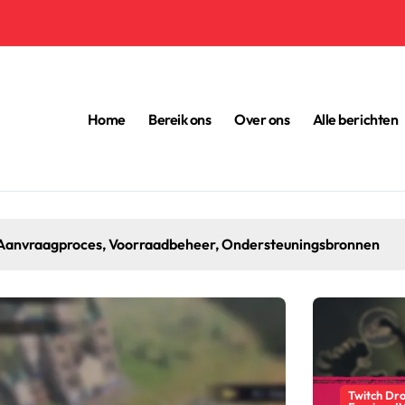
Home
Bereik ons
Over ons
Alle berichten
: Aanvraagproces, Voorraadbeheer, Ondersteuningsbronnen
Twitch Dro