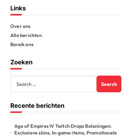
Links
Over ons
Alle berichten
Bereik ons
Zoeken
S
e
a
r
Recente berichten
c
h
f
o
Age of Empires IV Twitch Drops Beloningen:
r
Exclusieve skins, In-game items, Promotionele