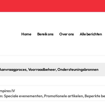
Home
Bereik ons
Over ons
Alle berichten
isselen: Digitale aankoop, Accountkoppeling, Activatieproces
mpires IV
: Speciale evenementen, Promotionele artikelen, Beperkte b