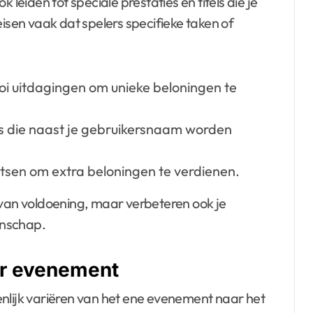
iden tot speciale prestaties en titels die je
eisen vaak dat spelers specifieke taken of
oi uitdagingen om unieke beloningen te
tels die naast je gebruikersnaam worden
sen om extra beloningen te verdienen.
 van voldoening, maar verbeteren ook je
nschap.
er evenement
enlijk variëren van het ene evenement naar het