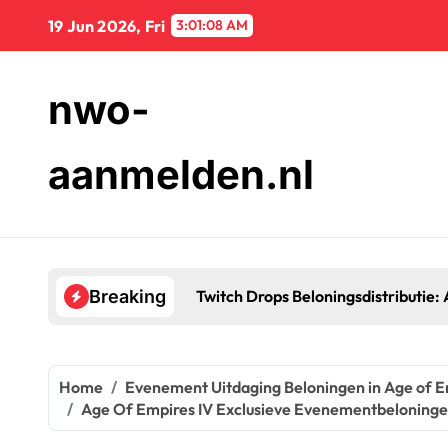
Skip
19 Jun 2026, Fri
3:01:10 AM
to
content
nwo-
aanmelden.nl
Xbox Code Inw
Breaking
Home
Evenement Uitdaging Beloningen in Age of E
Age Of Empires IV Exclusieve Evenementbeloningen