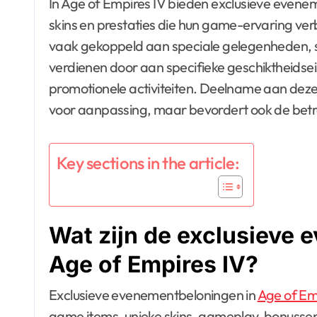
In Age of Empires IV bieden exclusieve evenementbeloningen spelers unieke in-game items,
skins en prestaties die hun game-ervaring ve
vaak gekoppeld aan speciale gelegenheden, st
verdienen door aan specifieke geschiktheidse
promotionele activiteiten. Deelname aan dez
voor aanpassing, maar bevordert ook de bet
Key sections in the article:
Wat zijn de exclusieve
Age of Empires IV?
Exclusieve evenementbeloningen in
Age of Em
game items, unieke skins, gameplay-bonussen 