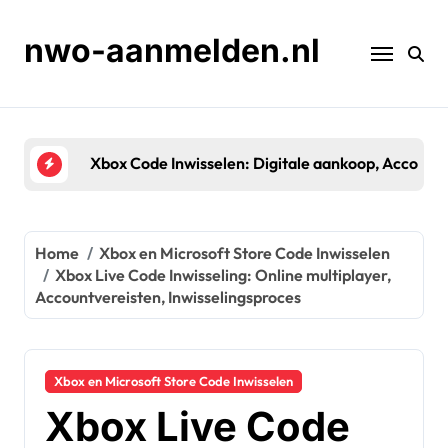
Skip
to
nwo-aanmelden.nl
content
Xbox Code Inwisselen: Digitale aankoop, Accountk
Home
Xbox en Microsoft Store Code Inwisselen
Xbox Live Code Inwisseling: Online multiplayer,
Accountvereisten, Inwisselingsproces
Xbox en Microsoft Store Code Inwisselen
Xbox Live Code