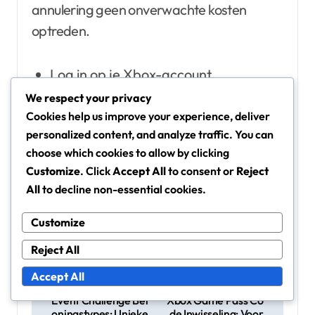
annulering geen onverwachte kosten
optreden.
Log in op je Xbox-account.
Navigeer naar ‘Account’ en selecteer
We respect your privacy
‘Abonnementen.’
Cookies help us improve your experience, deliver
personalized content, and analyze traffic. You can
Kies het abonnement dat je wilt
choose which cookies to allow by clicking
annuleren en bevestig je keuze.
Customize
. Click
Accept All
to consent or
Reject
All
to decline non-essential cookies.
Customize
Reject All
Accept All
P
Event Challenge Bel
Xbox Game Pass Co
oningstypes: Unieke
de Inwisseling: Voor