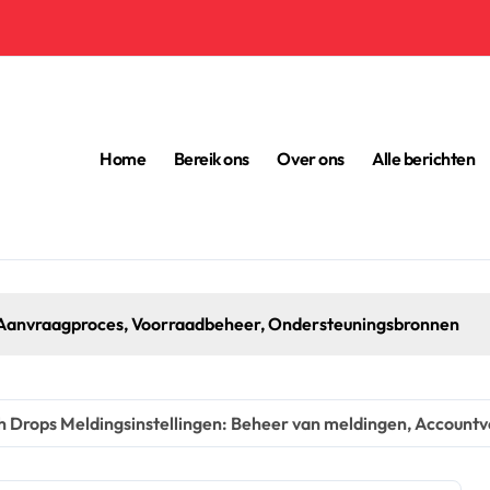
Home
Bereik ons
Over ons
Alle berichten
Xbox Code Inwisselen: Digitale aankoop, Acc
h Drops Meldingsinstellingen: Beheer van meldingen, Account