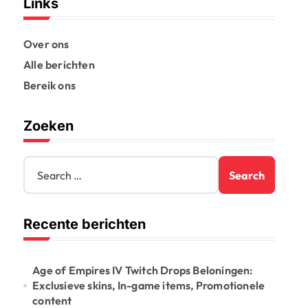
Links
Over ons
Alle berichten
Bereik ons
Zoeken
S
e
a
r
Recente berichten
c
h
f
o
Age of Empires IV Twitch Drops Beloningen:
r
Exclusieve skins, In-game items, Promotionele
:
content