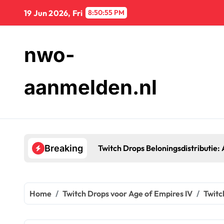
Skip
19 Jun 2026, Fri
8:50:56 PM
to
content
nwo-
aanmelden.nl
ndersteuningsbronnen
Breaking
Home
Twitch Drops voor Age of Empires IV
Twitc