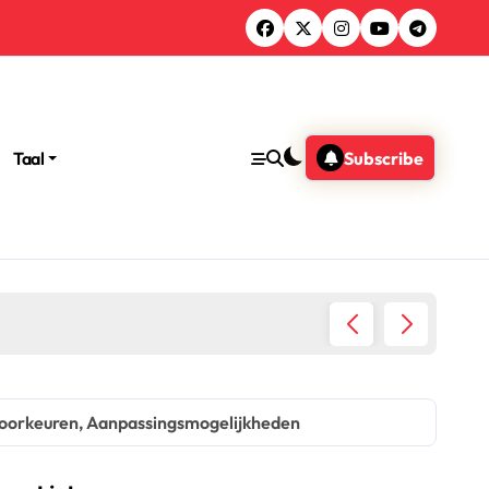
Taal
Subscribe
ountkoppeling, Activatieproces
voorkeuren, Aanpassingsmogelijkheden