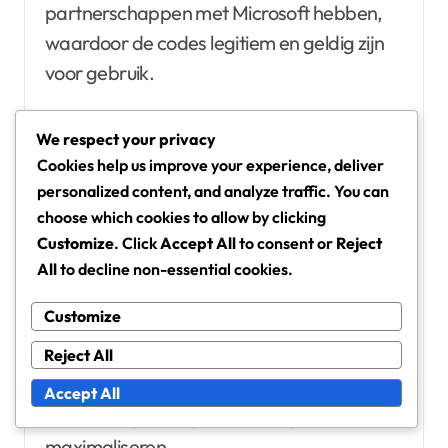
partnerschappen met Microsoft hebben,
waardoor de codes legitiem en geldig zijn
voor gebruik.
GameStop
We respect your privacy
Best Buy
Cookies help us improve your experience, deliver
personalized content, and analyze traffic. You can
Walmart
choose which cookies to allow by clicking
Target
Customize
. Click
Accept All
to consent or
Reject
Amazon
All
to decline non-essential cookies.
Bij het kopen bij deze retailers kun je vaak
Customize
promoties of kortingen vinden, vooral
tijdens feestdagen of speciale uitverkoop
Reject All
evenementen. Controleer altijd de laatste
Accept All
aanbiedingen om je besparingen te
maximaliseren.