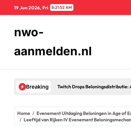
Skip
19 Jun 2026, Fri
8:21:53 AM
to
content
nwo-
aanmelden.nl
vraagproces, Voorraadbeheer, Ondersteuningsbronnen
Breaking
Home
Evenement Uitdaging Beloningen in Age of E
Leeftijd van Rijken IV Evenement Beloningsmecha