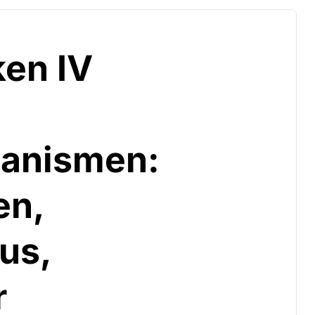
ken IV
anismen:
en,
us,
r