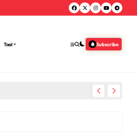
Taal
Subscribe
wisselen: Digitale aankoop, Accountkoppeling, Activatieproce