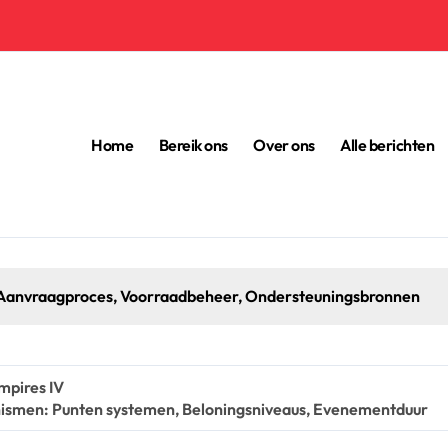
Home
Bereik ons
Over ons
Alle berichten
Xbox Code In
mpires IV
nismen: Punten systemen, Beloningsniveaus, Evenementduur