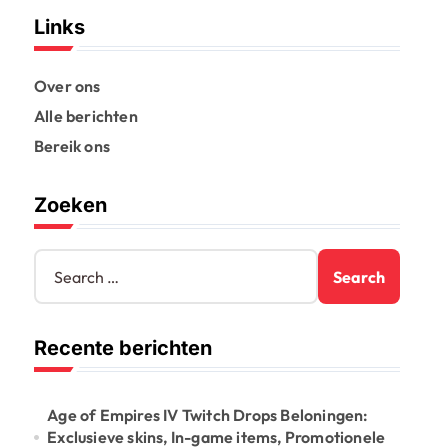
Links
Over ons
Alle berichten
Bereik ons
Zoeken
S
e
a
r
Recente berichten
c
h
f
o
Age of Empires IV Twitch Drops Beloningen:
r
Exclusieve skins, In-game items, Promotionele